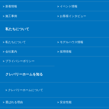
数量，利用されたサービスの種類や期間，回数，請求金額，
新着情報
イベント情報
氏名，住所，銀行口座番号やクレジットカード番号などの支
払に関する情報などを利用する目的
施工事例
お客様インタビュー
（5）ユーザーが簡便にデータを入力できるようにするため
に，当社に登録されている情報を入力画面に表示させたり，
私たちについて
ユーザーのご指示に基づいて他のサービスなど（提携先が提
供するものも含みます）に転送したりする目的
私たちについて
モデルハウス情報
（6）代金の支払を遅滞したり第三者に損害を発生させたりす
るなど，本サービスの利用規約に違反したユーザーや，不
会社案内
採用情報
正・不当な目的でサービスを利用しようとするユーザーの利
用をお断りするために，利用態様，氏名や住所など個人を特
プライバシーポリシー
定するための情報を利用する目的
（7）ユーザーからのお問い合わせに対応するために，お問い
クレバリーホームを知る
合わせ内容や代金の請求に関する情報など当社がユーザーに
対してサービスを提供するにあたって必要となる情報や，ユ
ーザーのサービス利用状況，連絡先情報などを利用する目的
クレバリーホームについて
（8）上記の利用目的に付随する目的
選ばれる理由
安全性能
第４条（個人情報の第三者提供）