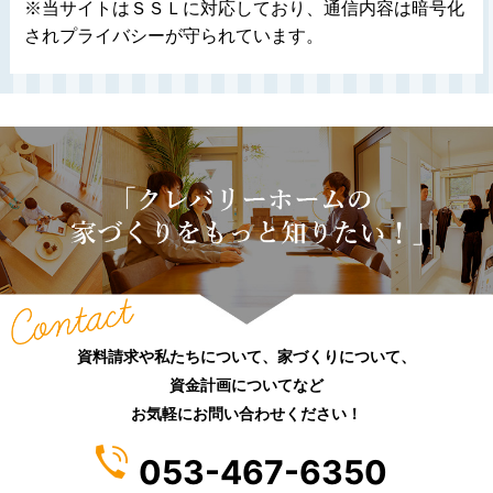
※当サイトはＳＳＬに対応しており、通信内容は暗号化
用日時，ご利用の方法，ご利用環境，郵便番号や性別，職
されプライバシーが守られています。
業，年齢，ユーザーのIPアドレス，クッキー情報，位置情
報，端末の個体識別情報などを指します。
第２条（プライバシー情報の収集方法）
当社は，ユーザーが利用登録をする際に氏名，生年月日，住
所，電話番号，メールアドレス，銀行口座番号，クレジット
カード番号，運転免許証番号などの個人情報をお尋ねするこ
とがあります。また，ユーザーと提携先などとの間でなされ
たユーザーの個人情報を含む取引記録や，決済に関する情報
を当社の提携先（情報提供元，広告主，広告配信先などを含
みます。以下，｢提携先｣といいます。）などから収集するこ
とがあります。
当社は，ユーザーについて，利用したサービスやソフトウエ
資料請求や私たちについて、家づくりについて、
ア，購入した商品，閲覧したページや広告の履歴，検索した
資金計画についてなど
検索キーワード，利用日時，利用方法，利用環境（携帯端末
お気軽にお問い合わせください！
を通じてご利用の場合の当該端末の通信状態，利用に際して
の各種設定情報なども含みます），IPアドレス，クッキー情
053-467-6350
報，位置情報，端末の個体識別情報などの履歴情報および特