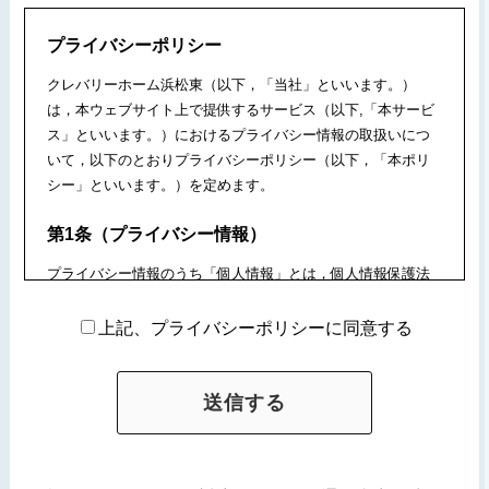
プライバシーポリシー
クレバリーホーム浜松東（以下，「当社」といいます。）
は，本ウェブサイト上で提供するサービス（以下,「本サービ
ス」といいます。）におけるプライバシー情報の取扱いにつ
いて，以下のとおりプライバシーポリシー（以下，「本ポリ
シー」といいます。）を定めます。
第1条（プライバシー情報）
プライバシー情報のうち「個人情報」とは，個人情報保護法
にいう「個人情報」を指すものとし，生存する個人に関する
情報であって，当該情報に含まれる氏名，生年月日，住所，
上記、プライバシーポリシーに同意する
電話番号，連絡先その他の記述等により特定の個人を識別で
きる情報を指します。
プライバシー情報のうち「履歴情報および特性情報」とは，
上記に定める「個人情報」以外のものをいい，ご利用いただ
いたサービスやご購入いただいた商品，ご覧になったページ
や広告の履歴，ユーザーが検索された検索キーワード，ご利