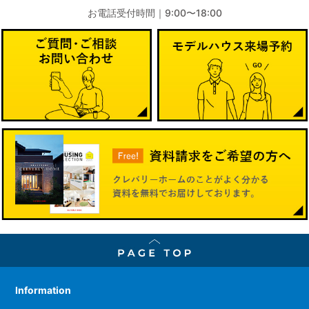
性情報を，ユーザーが当社や提携先のサービスを利用しまた
お電話受付時間｜9:00〜18:00
はページを閲覧する際に収集します。
第３条（個人情報を収集・利用する目的）
当社が個人情報を収集・利用する目的は，以下のとおりで
す。
（1）ユーザーに自分の登録情報の閲覧や修正，利用状況の閲
覧を行っていただくために，氏名，住所，連絡先，支払方法
などの登録情報，利用されたサービスや購入された商品，お
よびそれらの代金などに関する情報を表示する目的
（2）ユーザーにお知らせや連絡をするためにメールアドレス
を利用する場合やユーザーに商品を送付したり必要に応じて
連絡したりするため，氏名や住所などの連絡先情報を利用す
る目的
（3）ユーザーの本人確認を行うために，氏名，生年月日，住
所，電話番号，銀行口座番号，クレジットカード番号，運転
免許証番号，配達証明付き郵便の到達結果などの情報を利用
する目的
Information
（4）ユーザーに代金を請求するために，購入された商品名や