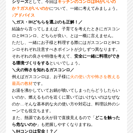
シリーズ
として、今回は
キッチンのコンロはIHがいいの
か？ガスがいいのか
について、一緒に考えてみましょう。
♪アドバイス
＼ガス・IHどちらを選ぶのも正解！／
結論から言ってしまえば、子育てを考えたときにガスコン
ロとIHコンロ、どちらが良い、とは一概に言えません。
ただし、一緒にお子様と料理する際にはガスコンロとIHコ
ンロそれぞれ注意すべきポイントが少しずつ異なります。
それぞれの良さや特徴を考えて、
安全に一緒に料理ができ
る環境づくりをする
といいでしょう。
＼火の怖さを知れるガスコンロ／
例えばガスコンロは、お子様に
火の使い方や怖さを教える
最高の教材
です。
お湯を沸かしていてお鍋が噴いてしまったらどうしたらい
いのか。燃えるものを近くに置いてはいけないのはなぜな
のか…そんな基本的な火の使い方や対応は、料理以外のシ
ーンでも役立ちます。
また、熱源である火が目で直接見えるので「
どこを触った
ら危ないのか
」も把握しやすくなりますね。
＼IHコンロは安全！？／